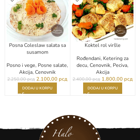
Posna Coleslaw salata sa
Koktel rol viršle
susamom
Rođendani
,
Ketering za
Posno i vege
,
Posne salate
,
decu
,
Cenovnik
,
Peciva
,
Akcija
,
Cenovnik
Akcija
2.100,00
рсд
1.800,00
рсд
2.250,00
рсд
2.400,00
рсд
DODAJ U KORPU
DODAJ U KORPU