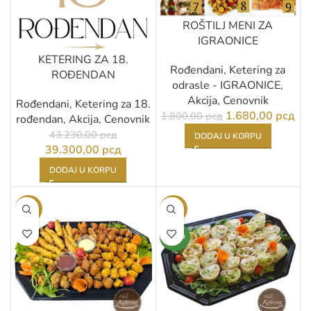
ROŠTILJ MENI ZA
IGRAONICE
KETERING ZA 18.
Rođendani
,
Ketering za
ROĐENDAN
odrasle - IGRAONICE
,
Akcija
,
Cenovnik
Rođendani
,
Ketering za 18.
1.680,00
рсд
1.800,00
рсд
rođendan
,
Akcija
,
Cenovnik
43.230,00
рсд
DODAJ U KORPU
39.300,00
рсд
DODAJ U KORPU
-9%
-9%
NOVO