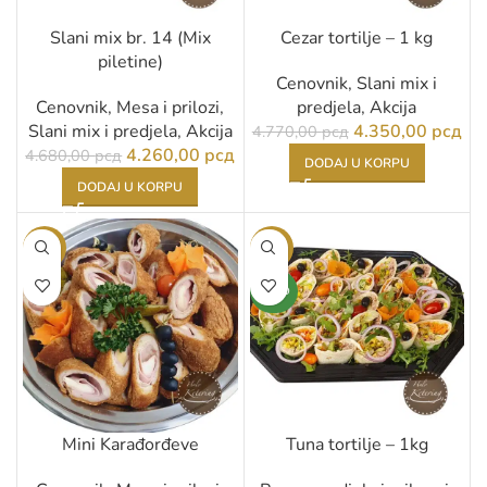
Slani mix br. 14 (Mix
Cezar tortilje – 1 kg
piletine)
Cenovnik
,
Slani mix i
Cenovnik
,
Mesa i prilozi
,
predjela
,
Akcija
Slani mix i predjela
,
Akcija
4.350,00
рсд
4.770,00
рсд
4.260,00
рсд
4.680,00
рсд
DODAJ U KORPU
DODAJ U KORPU
-11%
-4%
NOVO
Mini Karađorđeve
Tuna tortilje – 1kg