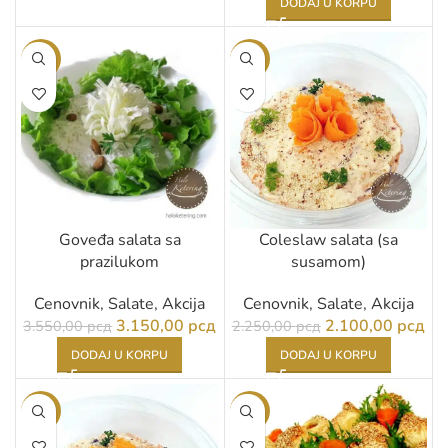
DODAJ U KORPU
-11%
-7%
Goveđa salata sa
Coleslaw salata (sa
prazilukom
susamom)
Cenovnik
,
Salate
,
Akcija
Cenovnik
,
Salate
,
Akcija
3.150,00
рсд
2.100,00
рсд
3.550,00
рсд
2.250,00
рсд
DODAJ U KORPU
DODAJ U KORPU
-7%
-25%