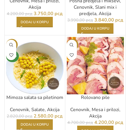
Cenovnik
,
Mesa i prilozi
,
Posna predjela i miksevi
,
Akcija
Cenovnik
,
Slani mix i
3.750,00
рсд
predjela
,
Akcija
4.200,00
рсд
3.840,00
рсд
3.990,00
рсд
DODAJ U KORPU
DODAJ U KORPU
-9%
-11%
NOVO
Mimoza salata sa piletinom
Rolovano pile
Cenovnik
,
Salate
,
Akcija
Cenovnik
,
Mesa i prilozi
,
2.580,00
рсд
Akcija
2.820,00
рсд
4.200,00
рсд
4.700,00
рсд
DODAJ U KORPU