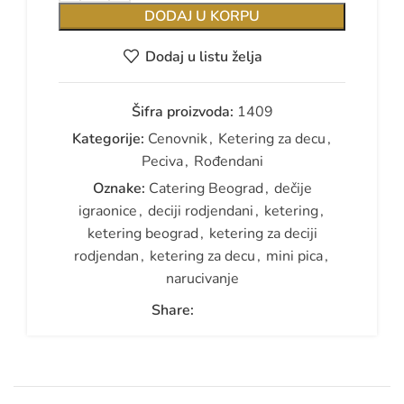
DODAJ U KORPU
Dodaj u listu želja
Šifra proizvoda:
1409
Kategorije:
Cenovnik
,
Ketering za decu
,
Peciva
,
Rođendani
Oznake:
Catering Beograd
,
dečije
igraonice
,
deciji rodjendani
,
ketering
,
ketering beograd
,
ketering za deciji
rodjendan
,
ketering za decu
,
mini pica
,
narucivanje
Share: