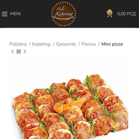
0
MENI
0,00
РСД
Početna
Ketering
Cenovnik
Peciva
Mini pizze