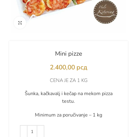
Kliknite za uvećanje
Mini pizze
2.400,00
рсд
CENA JE ZA 1 KG
Šunka, kačkavalj i kečap na mekom pizza
testu.
Minimum za poručivanje – 1 kg