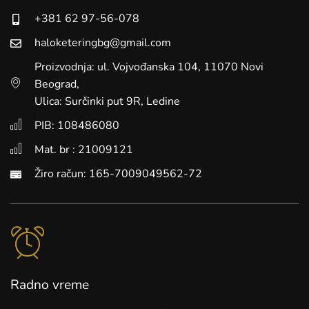
+381 62 97-56-078
haloketeringbg@gmail.com
Proizvodnja: ul. Vojvođanska 104, 11070 Novi
Beograd,
Ulica: Surčinki put 9R, Ledine
PIB: 108486080
Mat. br : 21009121
Žiro račun: 165-7009049562-72
Radno vreme