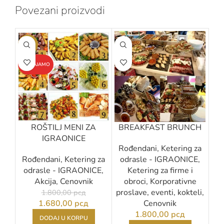
Povezani proizvodi
-7%
IZDVAJAMO
ROŠTILJ MENI ZA
BREAKFAST BRUNCH
Do
IGRAONICE
Rođendani
,
Ketering za
Ro
Rođendani
,
Ketering za
odrasle - IGRAONICE
,
d
odrasle - IGRAONICE
,
Ketering za firme i
Akcija
,
Cenovnik
obroci
,
Korporativne
proslave, eventi, kokteli
,
1.800,00
рсд
1.680,00
рсд
Cenovnik
1.800,00
рсд
DODAJ U KORPU